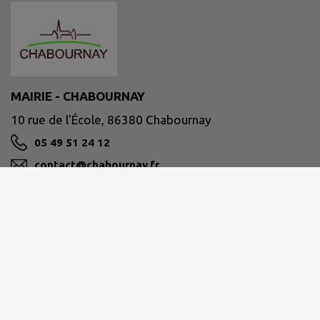
MAIRIE - CHABOURNAY
10 rue de l'École, 86380 Chabournay
05 49 51 24 12
contact@chabournay.fr
M'Y RENDRE
www.chabournay.fr
Horaires de la Mairie