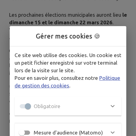
Les prochaines élections municipales auront lieu
le
dimanche 15 et le dimanche 22 mars 2026
.
Voter, c'est faire entendre sa voix, c'est participer
Gérer mes cookies 🍪
à l’avenir de notre village.
👉 Nous appelons chacune et chacun d'entre vous
Ce site web utilise des cookies. Un cookie est
à vérifier dès maintenant votre inscription sur les
un petit fichier enregistré sur votre terminal
listes électorales. Et si vous ne l'êtes pas encore,
lors de la visite sur le site.
inscrivez-vous pour pouvoir voter le jour J.
Pour en savoir plus, consultez notre
Politique
de gestion des cookies
.
✅ Vérifiez votre inscription en quelques clics sur le
site officiel
service-public.fr
(cliquez sur le lien en-
dessous).
Obligatoire
Cela ne prend que quelques minutes, mais fait
toute la différence pour notre démocratie.
Mesure d'audience (Matomo)