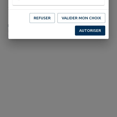
Publié par Mairie de Chabournay
REFUSER
VALIDER MON CHOIX
PLUS D'INFORMATIONS
AUTORISER
https://www.service-public.fr/particuliers/vosdroits/R51788
https://www.service-public.fr/particuliers/vosdroits/R16396