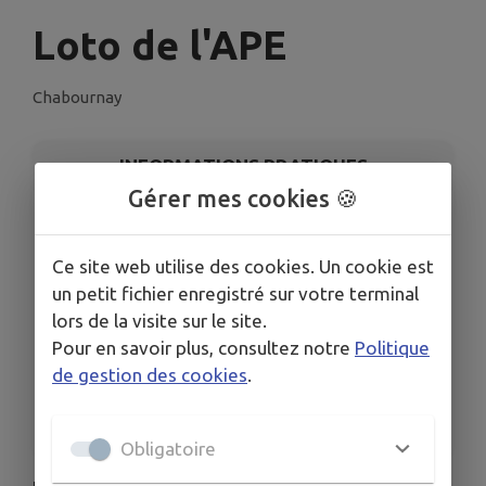
Loto de l'APE
Chabournay
INFORMATIONS PRATIQUES
Gérer mes cookies 🍪
LIEU
Salle des fêtes
Ce site web utilise des cookies. Un cookie est
DATE
un petit fichier enregistré sur votre terminal
Le dim. 23 nov.
lors de la visite sur le site.
HORAIRES
Pour en savoir plus, consultez notre
Politique
De 12h30 à 18h00
de gestion des cookies
.
ORGANISÉ PAR
APE - Association des Parents d'Elèves
Obligatoire