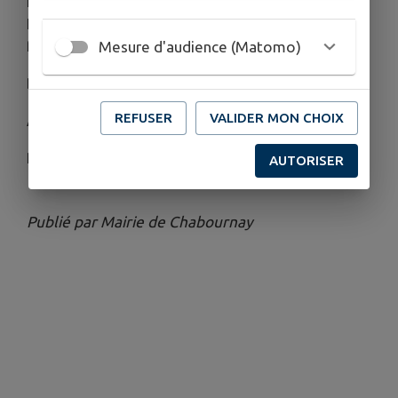
L'Association des Parents d’Élèves organise son
LOTO le dimanche 23 novembre à la salle des
fêtes.
Mesure d'audience (Matomo)
Début des jeux à 14h00
REFUSER
VALIDER MON CHOIX
Animé par Elisabeth Loto
Réservation par sms au 06.64.15.07.67
AUTORISER
Publié par Mairie de Chabournay