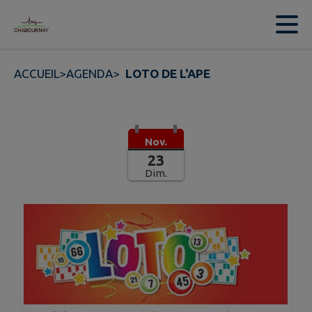
Contenu
Menu
Recherche
Pied de page
ACCUEIL
>
AGENDA
>
LOTO DE L'APE
Nov.
23
Dim.