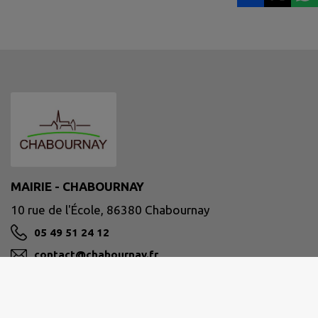
MAIRIE - CHABOURNAY
10 rue de l'École, 86380 Chabournay
05 49 51 24 12
contact@chabournay.fr
M'Y RENDRE
www.chabournay.fr