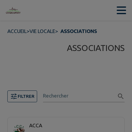
Contenu
Menu
Recherche
Pied de page
ACCUEIL
>
VIE LOCALE
>
ASSOCIATIONS
ASSOCIATIONS
Rechercher
FILTRER
8 associations trouvées.
ACCA