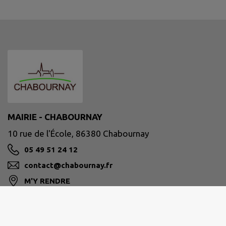
MAIRIE - CHABOURNAY
10 rue de l'École, 86380 Chabournay
05 49 51 24 12
contact@chabournay.fr
M'Y RENDRE
www.chabournay.fr