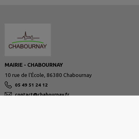
MAIRIE - CHABOURNAY
10 rue de l'École, 86380 Chabournay
05 49 51 24 12
contact@chabournay.fr
M'Y RENDRE
www.chabournay.fr