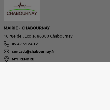
MAIRIE - CHABOURNAY
10 rue de l'École, 86380 Chabournay
05 49 51 24 12
contact@chabournay.fr
M'Y RENDRE
www.chabournay.fr
Horaires de la Mairie