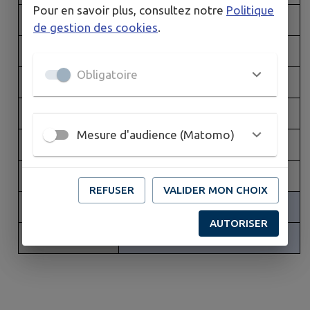
Pour en savoir plus, consultez notre
Politique
Conseiller
MARTEAU Christophe
de gestion des cookies
.
Conseiller
BEAUBREUIL Jean-Louis
Obligatoire
Conseiller
PINEAU Sébastien
Conseillère
DUCROS Selma
Mesure d'audience (Matomo)
Conseillère
VINET Anne-Laure
Conseillère
MICHEAU Mathilde
REFUSER
VALIDER MON CHOIX
Suppléant
DESCHAMPS Xavier
AUTORISER
Suppléante
GRAFFOULIERE Brigitte