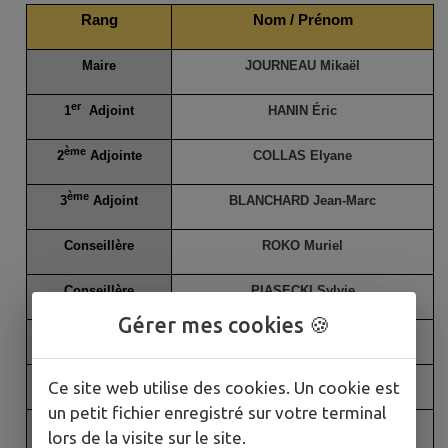
Rang
Nom / Prénom
Maire
JOURNEAU Mikaël
er
1
Adjoint
HANIN Éric
ème
2
Adjointe
COLLAS Elyane
ème
3
Adjoint
BLANCHARD Jean-Marc
Conseillère
ROKO Muriel
Conseillère
PIASECKI Sylvie
Gérer mes cookies 🍪
Conseillère
RIVIERE Nicole
Conseiller
GIBOUIN Patric
Ce site web utilise des cookies. Un cookie est
un petit fichier enregistré sur votre terminal
Conseiller
GAZEL Didier
lors de la visite sur le site.