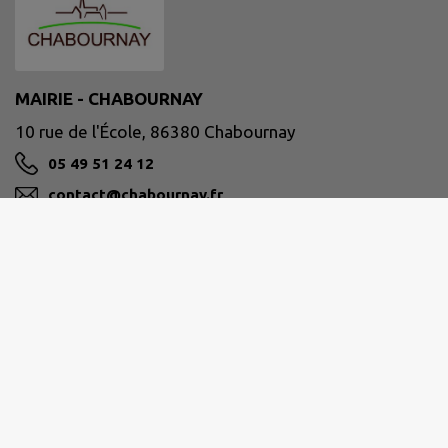
MAIRIE - CHABOURNAY
10 rue de l'École, 86380 Chabournay
05 49 51 24 12
contact@chabournay.fr
M'Y RENDRE
www.chabournay.fr
Horaires de la Mairie
Lundi de 8h30 à 12h00